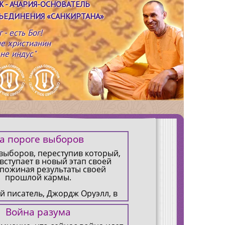
Ж
- АЧАРИЯ-ОСНОВАТЕЛЬ
ЪЕДИНЕНИЯ «САНКИРТАНА»
г - есть Бог!
не христианин
 не индус"
а пороге выборов
выборов, переступив который,
вступает в новый этап своей
 пожиная результаты своей
прошлой кармы.
й писатель, Джордж Оруэлл, в
 году написал небольшой
кий рассказ “Скотный двор”. В
Война разума
ображена эволюция животных,