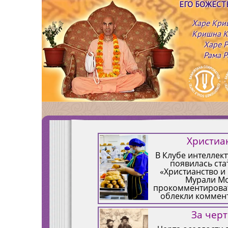
ЕГО БОЖЕС
Харе Кри
Кришна К
Харе Р
Рама Р
Христиа
В Клубе интеллек
появилась ст
«Христианство и
Мурали М
прокомментироват
облекли коммент
ДШ: Человечест
среду для обмена 
За черт
деньги и деньги-