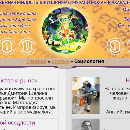
ТВЕННАЯ МИЛОСТЬ ШРИ ШРИМАД МУРАЛИ МОХАН МАХАРАД
ОБ
шна Харе Кришна
"Бо
ришна Харе Харе
Он - 
ама Харе Рама
и
ама Харе Харе
Главная
»
Статьи
»
Социология
нство и рынок
Н
туалов www.maxpark.com
На пороге 
атья Дмитрия Шелина
человек 
 рынок». Мы попросили
жизни,
охана Махараджа
ь ее. Импровизируя, мы
арий в форму диалога.
Английски
во выработало рынок –
1945
благами по схеме товар-
сатиричес
ой оседлости
товар. В этом принципе
повести из