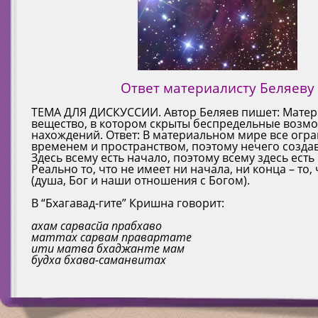
Ответ материалисту Беляеву
ТЕМА ДЛЯ ДИСКУССИИ. Автор Беляев пишет: Матер
вещество, в котором скрыты беспредельные возм
нахождений. Ответ: В материальном мире все огр
временем и пространством, поэтому нечего созда
Здесь всему есть начало, поэтому всему здесь есть 
Реально то, что не имеет ни начала, ни конца – то,
(душа, Бог и наши отношения с Богом).
В “Бхагавад-гите” Кришна говорит:
ахам сарвасйа прабхаво
маттах сарвам правартате
ити матва бхаджанте мам
будха бхава-саманвитах