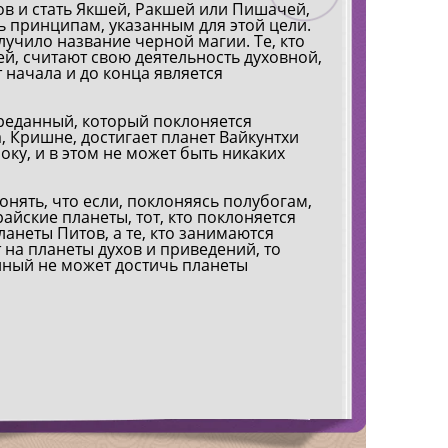
ов и стать Якшей, Ракшей или Пишачей,
е внизу, в аду. Все горят там. И они
питр-бхут
ь принципам, указанным для этой цели.
еправда? Но рай совершенно другой. Он
чило название черной магии. Те, кто
аря кармической религии,
“Tе, кто н
й, считают свою деятельность духовной,
й. Шрила Прабхупада говорил две вещи.
поскольку
т начала и до конца является
женщинам, 
со Сваргалоки или с Брахмалоки. Потому
поклоняют
ие мудрецы с высших планет из чувства
управляющи
реданный, который поклоняется
на низшие планеты проповедовать. И
, Кришне, достигает планет Вайкунтхи
с ушел в рай. Вернулся в рай. И это
Преданные
ку, и в этом не может быть никаких
о не Вайкунха, не Голока Вриндавана. Я
Его воплощ
д находятся в материальном мире.
Голоки Ври
Сваргалоке
понять, что если, поклоняясь полубогам,
сус поклонялся не Кришне, а Брахме,
свободны.
айские планеты, тот, кто поклоняется
 вселенной. В каждой вселенной есть
ланеты Питов, а те, кто занимаются
ечная цель Христианства – рай, а
В настоящ
 на планеты духов и приведений, то
а Вриндаваны. На самом деле,
мнение да
ный не может достичь планеты
с точки зрения сознания Кришны –
христианст
то же, то,