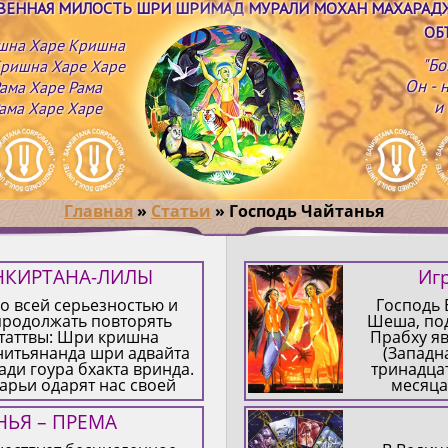
ТВЕННАЯ МИЛОСТЬ ШРИ ШРИМАД МУРАЛИ МОХАН МАХАРАД
ОБ
шна Харе Кришна
"Бо
ришна Харе Харе
Он - 
ама Харе Рама
и
ама Харе Харе
Главная
»
Статьи
»
Господь Чайтанья
АНКИРТАНА-ЛИЛЫ
Иг
о всей серьезностью и
Господь 
продолжать повторять
Шеша, по
таттвы: Шри кришна
Прабху яв
нитьянанда шри адвайта
(Западн
ди гоура бхакта вринда.
тринадца
чарьи одарят нас своей
месяца
остью и очистят сердце.
пров
возвышенн
НЬЯ – ПРЕМА
очтение Шри Чайтанье
Шри