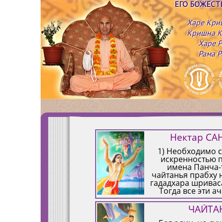
ЕГО БОЖЕС
Харе Кри
Кришна К
Харе Р
Рама Р
Нектар С
1) Необходимо с
искренностью 
имена Панча-
чайтанья прабху 
гададхара шриваса
Тогда все эти а
беспричинной мил
ЧАЙТА
2) Я выражаю п