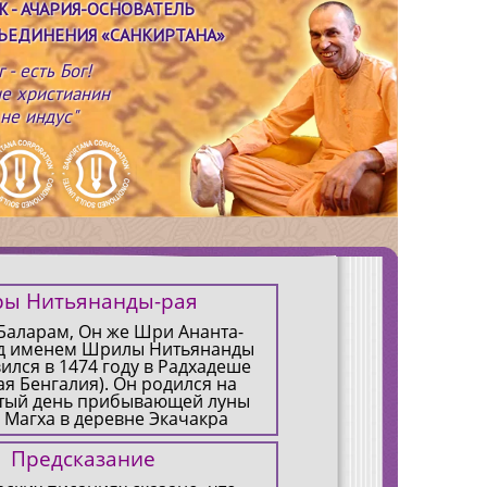
Ж
- АЧАРИЯ-ОСНОВАТЕЛЬ
ЪЕДИНЕНИЯ «САНКИРТАНА»
г - есть Бог!
не христианин
 не индус"
ры Нитьянанды-рая
Баларам, Он же Шри Ананта-
д именем Шрилы Нитьянанды
ился в 1474 году в Радхадеше
ая Бенгалия). Он родился на
тый день прибывающей луны
 Магха в деревне Экачакра
инции Бирбхум в семье
ого брахмана Хадай Оджха и
Предсказание
мати Падмавати деви.