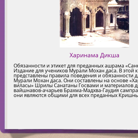
Харинама Дикша
Обязанности и этикет для преданных ашрама «Сан
Издание для учеников Мурали Мохан даса. В этой 
представлены правила поведения и обязанности д
Мурали Мохан даса. Они составлены на основе «Ха
виласы» Шрилы Санатаны Госвами и материалов д
вайшнавов-ачарьев Брахма-Мадхва-Гаудия сампрад
они являются общими для всех преданных Кришны. 7