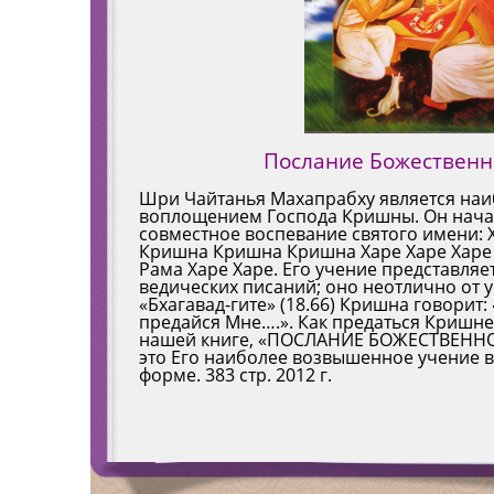
Послание Божествен
Шри Чайтанья Махапрабху является на
воплощением Господа Кришны. Он нача
совместное воспевание святого имени: 
Кришна Кришна Кришна Харе Харе Харе
Рама Харе Харе. Его учение представляе
ведических писаний; оно неотлично от 
«Бхагавад-гите» (18.66) Кришна говорит:
предайся Мне….». Как предаться Кришне
нашей книге, «ПОСЛАНИЕ БОЖЕСТВЕННО
это Его наиболее возвышенное учение в
форме. 383 стр. 2012 г.