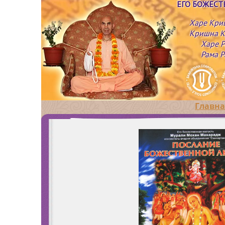
ЕГО БОЖЕС
Харе Кри
Кришна К
Харе Р
Рама Р
Главна