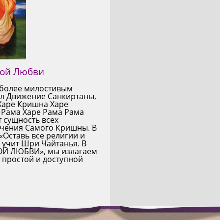
ной Любви
иболее милостивым
л Движение Санкиртаны,
Харе Кришна Харе
 Рама Харе Рама Рама
т сущность всех
учения Самого Кришны. В
 «Оставь все религии и
 учит Шри Чайтанья. В
Й ЛЮБВИ», мы излагаем
 простой и доступной