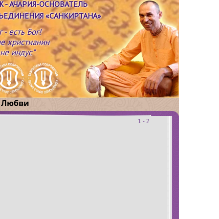
Ж
- АЧАРИЯ-ОСНОВАТЕЛЬ
ЪЕДИНЕНИЯ «САНКИРТАНА»
г - есть Бог!
не христианин
 не индус"
 Любви
1 - 2
1-2