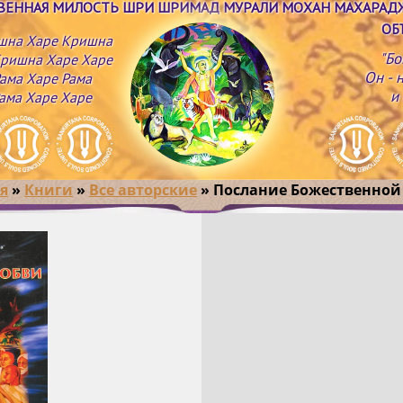
ТВЕННАЯ МИЛОСТЬ ШРИ ШРИМАД МУРАЛИ МОХАН МАХАРАД
ОБ
шна Харе Кришна
"Бо
ришна Харе Харе
Он - 
ама Харе Рама
и
ама Харе Харе
я
»
Книги
»
Все авторские
»
Послание Божественной