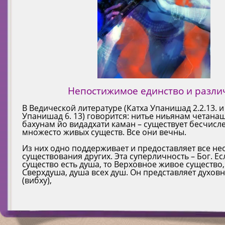
Знание заключено в самой природе души. Душа по
изначальной формы Господа Кришны и выполняет
несомненно обретет знание о Кришне.
Она часть Абсолютной истины, объект познания 
«Бог один, но Он проявляет Себя в бесконечном м
неадекватные функции, однако, Он представляет од
Чтобы избавить людей от ложных представлений о
этот объект.
трансцендентальных форм. адвайтам ачьютам ана
Верховную личность Господа Кришны. В этом неп
шраванам киртанам вишнох смаранам пада-севана
ценностях, пришел Шри Чайтанья Махапрабху. Для
рупам» (Б.С. 5.33.)
трансцендентальное единство и различие форм Го
арчанам ванданам дасьям сакхям атма-ниведанам
человечества Он начал движение санкиртаны, сов
По своей природе душа блаженна. Она источник с
воспевание святых имен: Харе Кришна Харе Криш
собственного наслаждения и в то же время являет
Он предстает в бесчисленном множестве инкарнаци
Абсолютная истина столь велика и многообразна, 
Вот они: слушание и воспевание святого имени Гос
Кришна Харе Харе Харе Рама Харе Рама Рама Рама 
Высшего наслаждения Кришны. Она зависима и н
Рама, Нрисимха, Вамана и т.д. , рамади-муртишу к
вместить в себя все понятия, какие только существ
трансцендентальной формы, качеств, окружения и 
одновременно. Духовный мир полон блаженства –
тишхан…, чтобы проявить Свои игры в этом мире и
только доступны для восприятия и воображения ж
Постоянное памятование их, служение литосным с
Кто может знать, что есть благо для него? Только Бо
бхьясат. Но источником этого наслаждения являет
внимание всех обусловленных душ к служению Его
Совокупность всех относительных истин этого мат
поклонение с 16 типами парафеналий, вознесение
Всеблагой. Все, что ни делает Бог совершенно, все
Всепривлекающей личности, изначальная форма к
мира содержится в Абсолюте.
служение, считая Господа своим лучшим другом, и
человек полно изьяна. Если, обретя сознание Бога
Духовный мир непостижим для материальных чувст
Кришна, Верховная личность Бога.
ум дар речи и пр. ради исполнения желаний Госпо
служить Богу, они легко смогут разрешить все про
Непостижимое единство и разли
познаваем для духовных.
При этом, всегда сохраняя свою оригинальность и
этого нужно?
Кришна – Верховный, наслаждающийся – ишварах
не можем сказать, что Абсолютная истина непозна
Человек посвятивший жизнь служению Кришне, сч
В Ведической литературе (Катха Упанишад 2.2.13.
атах шри-кришна-намади на бхавет грахьям индри
кришна. Его тело вечно, исполнено знания и блаже
так же не можем утверждать, что кто-то Ее постиг.
величайшим ученым, достигшим наивысшей точки
Просто повторять и петь Харе Кришна…танцевать 
Упанишад 6. 13) говорится: нитье ниьянам четана
севонмукхе хиджихвадау сваям эва спхурати адах
чит-аннанда-виграха.
высказыванием Сократа, каждый с уверенностью м
Абсолютной истины, исследуя которую, можно нах
прасад, вегетарианскую пищу предложенную Богу.
бахунам йо видадхати каман – существует бесчисл
про себя: «Я знаю, что я ничего не знаю».
бесконечное множество примеров одновременног
неотлично от Самого Бога.
множесто живых существ. Все они вечны.
В «Бхакти-расамрита-синдху (4.2.234) объясняется
Он – источник всех инкарнаций и аватар, причина 
различия.
понять Кришну через материальные
сарва-карана-каранам.
«Оставь все религии…! – говорит Кришна, – Делай т
Из них одно поддерживает и предоставляет все н
существования других. Эта суперличность – Бог. Е
существо есть душа, то Верховное живое существо, 
Сверхдуша, душа всех душ. Он представляет духов
(вибху),