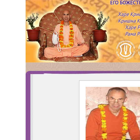
ЕГО БОЖЕС
Харе Кри
Кришна К
Харе Р
Рама Р