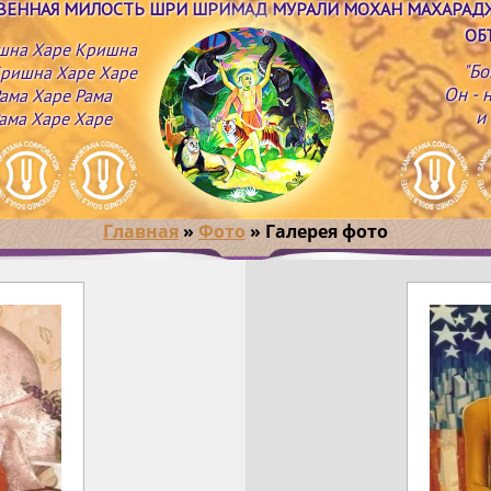
ТВЕННАЯ МИЛОСТЬ ШРИ ШРИМАД МУРАЛИ МОХАН МАХАРАД
ОБ
шна Харе Кришна
"Бо
ришна Харе Харе
Он - 
ама Харе Рама
и
ама Харе Харе
Главная
»
Фото
»
Галерея фото