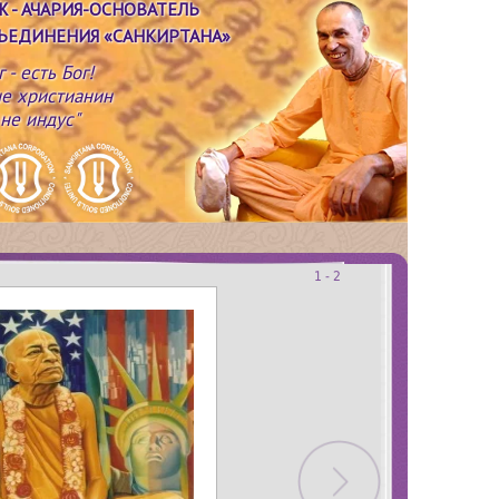
Ж
- АЧАРИЯ-ОСНОВАТЕЛЬ
ЪЕДИНЕНИЯ «САНКИРТАНА»
г - есть Бог!
не христианин
 не индус"
1 - 2
1-2
3-4
5-6
7-8
9-10
11-12