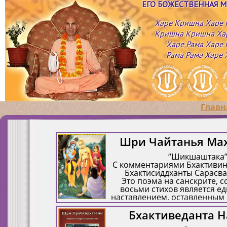
ЕГО БОЖЕСТВЕННАЯ 
Харе Кришна Харе
Кришна Кришна Ха
Харе Рама Харе 
Рама Рама Харе 
Главн
Шри Чайтанья Ма
“Шикшаштака
С комментариями Бхактивин
Бхактисиддханты Сарасва
Это поэма на санскрите, 
восьми стихов является е
наставлением, оставленным
Махапрабху в письменн
Бхактиведанта 
Считается, что в восьм
«Шикшаштаки» отражена